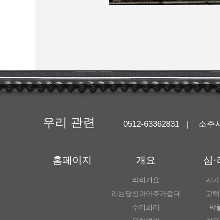
우리 관련
0512-63362831 
홈페이지
개요
심·
리리개요
자가
리는당신과아주가깝다
고택
수리희리
박