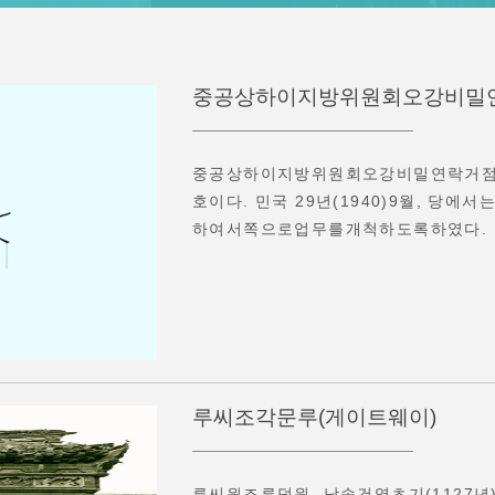
중공상하이지방위원회오강비밀
중공상하이지방위원회오강비밀연락거점유
호이다. 민국 29년(1940)9월, 당
하여서쪽으로업무를개척하도록하였다. 다
루씨조각문루(게이트웨이)
루씨원조루덕원, 남송건염초기(1127년