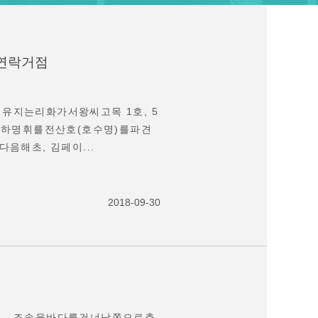
연락거점
지는리화가서왕씨고목 1호, 5
에서는하명휘를전산호(호수명)를파견
음해초, 김페이...
2018-09-30
) , 조송을바다를건너남쪽으로추