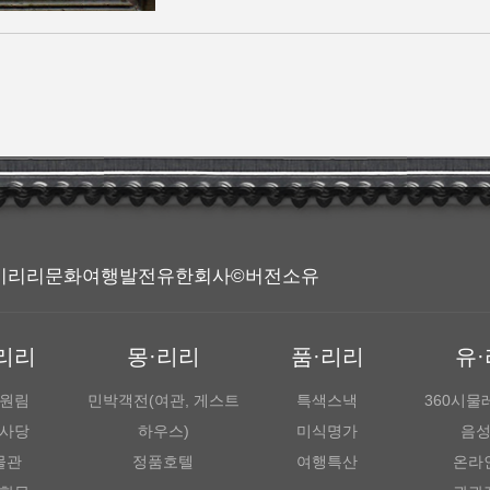
| 소주시리리문화여행발전유한회사©버전소유
리리
몽·리리
품·리리
유
원림
민박객전(여관, 게스트
특색스낵
360시
사당
하우스)
미식명가
음
물관
정품호텔
여행특산
온라