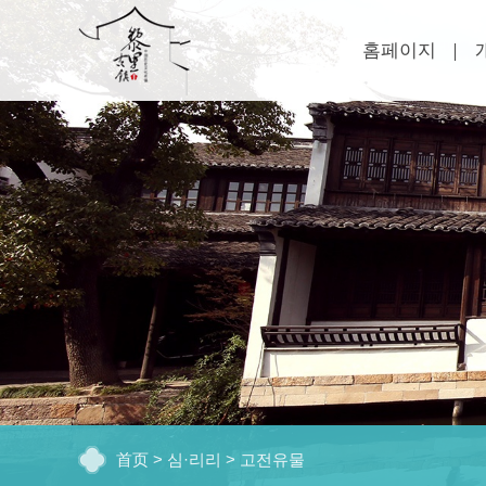
홈페이지
首页
>
심·리리
>
고전유물