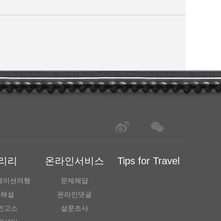
·리리
온라인서비스
Tips for Travel
물레이션여행
문제해답
성해설
온라인댓글
인고소
설문조사