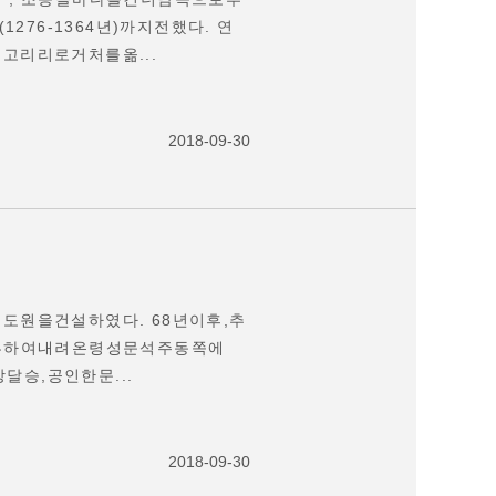
76-1364년)까지전했다. 연
리고리리로거처를옮...
2018-09-30
진도원을건설하였다. 68년이후,추
류하여내려온령성문석주동쪽에
달승,공인한문...
2018-09-30