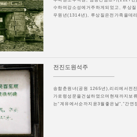
수하여강소성에거주하게되었고, 루상질(12
우원년(1314년), 루상질은전가족을데
전진도원석주
송함춘원녀(공원 1265년),리리에서전
가로령성문을건설하였으며현재까지보
는“계유에서순까지윤3월좋은날”,”간연장